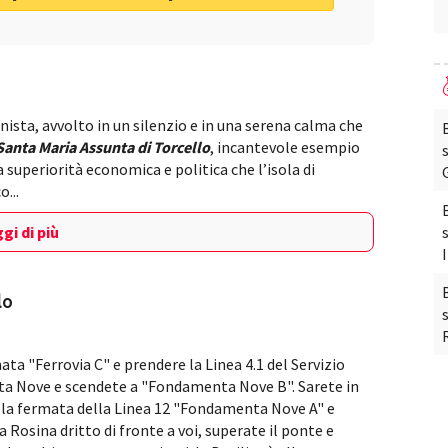
nista, avvolto in un silenzio e in una serena calma che
 Santa Maria Assunta di Torcello
, incantevole esempio
 superiorità economica e politica che l’isola di
o...
gi di più
lo
ta "Ferrovia C" e prendere la Linea 4.1 del Servizio
a Nove e scendete a "Fondamenta Nove B". Sarete in
la fermata della Linea 12 "Fondamenta Nove A" e
 Rosina dritto di fronte a voi, superate il ponte e