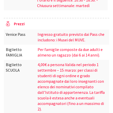
l'orario è il seguente: 10:30 - 16:30. -
Chiusura settimanale: martedì
Prezzi
Venice Pass
Ingresso gratuito previsto dai Pass che
includono: i Musei del MUVE.
Biglietto
Per famiglie composte da due adulti e
FAMIGLIA
almeno un ragazzo (dai 6 ai 14 anni).
Biglietto
4,00€ a persona Valida nel periodo 1
SCUOLA
settembre – 15 marzo: per classi di
studenti di ogni ordine e grado
accompagnate dai loro insegnanti con
elenco dei nominativi compilato
dall’Istituto di appartenenza. La tariffa
scuola è estesa anche a eventuali
accompagnatori (fino a un massimo di
2).