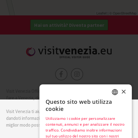
Leaflet
| ©
OpenStreetMap
Hai un attività? Diventa partner
×
Visit Venezia Official è la guida della città di Venezia. Scopri cosa
fare a Venezia, dove dormire e i migliori posti dove mangiare.
Questo sito web utilizza
ENGLISH
cookie
Visit Venezia ti aiuterà a pianificare il tuo viaggio a Venezia
ITALIAN
dandoti informazioni utili e consigli su come visitare Venezia nel
Utilizziamo i cookie per personalizzare
contenuti, annunci e per analizzare il nostro
miglior modo possibile.
traffico. Condividiamo inoltre informazioni
sul tuo utilizzo del nostro sito con i nostri