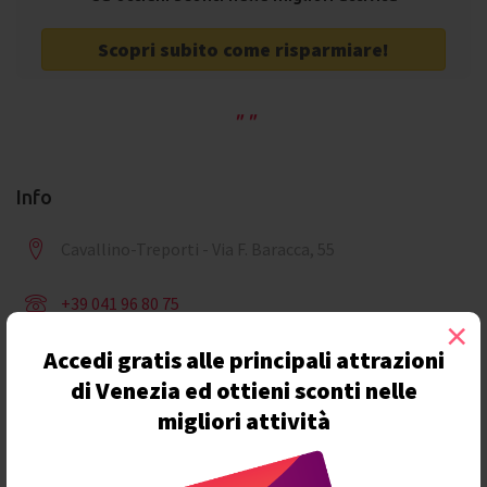
Scopri subito come risparmiare!
Info
Cavallino-Treporti - Via F. Baracca, 55
+39 041 96 80 75
×
Accedi gratis alle principali attrazioni
info@gardenparadiso.it
di Venezia ed ottieni sconti nelle
migliori attività