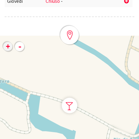
Giovedì
Chiuso
-
-
+