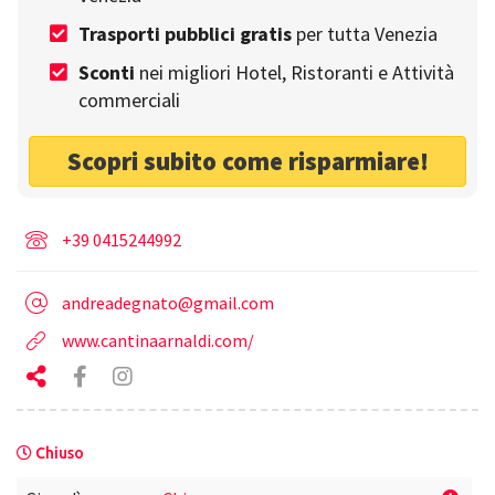
Cucina
Trasporti pubblici gratis
per tutta Venezia
Cucina tradizionale
Sconti
nei migliori Hotel, Ristoranti e Attività
commerciali
Info
Scopri subito come risparmiare!
Venezia - Santa Croce, 35
+39 0415244992
andreadegnato@gmail.com
www.cantinaarnaldi.com/
Chiuso