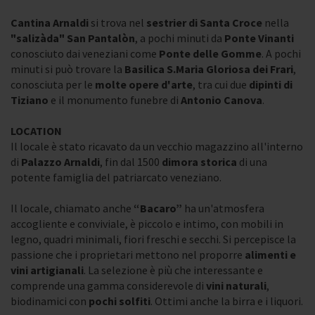
Cantina Arnaldi
si trova nel
sestrier di Santa Croce
nella
"salizàda" San Pantalòn
, a pochi minuti da
Ponte Vinanti
conosciuto dai veneziani come
Ponte delle Gomme
. A pochi
minuti si può trovare la
Basilica S.Maria Gloriosa dei Frari
,
conosciuta per le
molte opere d'arte
, tra cui due
dipinti di
Tiziano
e il monumento funebre di
Antonio Canova
.
LOCATION
Il locale è stato ricavato da un vecchio magazzino all'interno
di
Palazzo Arnaldi
, fin dal 1500
dimora storica
di una
potente famiglia del patriarcato veneziano.
Il locale, chiamato anche
“Bacaro”
ha un'atmosfera
accogliente e conviviale, è piccolo e intimo, con mobili in
legno, quadri minimali, fiori freschi e secchi. Si percepisce la
passione che i proprietari mettono nel proporre
alimenti e
vini artigianali
. La selezione è più che interessante e
comprende una gamma considerevole di
vini naturali
,
biodinamici con
pochi solfiti
. Ottimi anche la birra e i liquori.