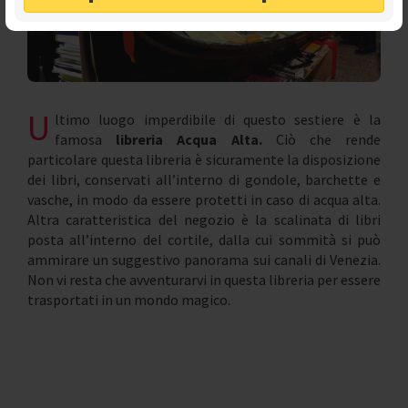
U
ltimo luogo imperdibile di questo sestiere è la
famosa
libreria Acqua Alta.
Ciò che rende
particolare questa libreria è sicuramente la disposizione
dei libri, conservati all’interno di gondole, barchette e
vasche, in modo da essere protetti in caso di acqua alta.
Altra caratteristica del negozio è la scalinata di libri
posta all’interno del cortile, dalla cui sommità si può
ammirare un suggestivo panorama sui canali di Venezia.
Non vi resta che avventurarvi in questa libreria per essere
trasportati in un mondo magico.