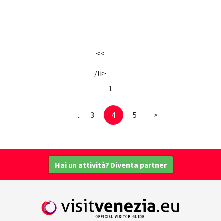
<<
/li>
1
...
3
4
5
>
Hai un attività? Diventa partner