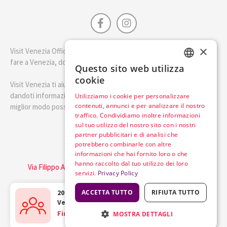
×
Visit Venezia Official è la guida della città di Venezia. Scopri cosa
fare a Venezia, dove dormire e i migliori posti dove mangiare.
Questo sito web utilizza
ENGLISH
cookie
Visit Venezia ti aiuterà a pianificare il tuo viaggio a Venezia
ITALIAN
dandoti informazioni utili e consigli su come visitare Venezia nel
Utilizziamo i cookie per personalizzare
contenuti, annunci e per analizzare il nostro
miglior modo possibile.
traffico. Condividiamo inoltre informazioni
sul tuo utilizzo del nostro sito con i nostri
Italiano
partner pubblicitari e di analisi che
potrebbero combinarle con altre
informazioni che hai fornito loro o che
Visit Italy Srl
hanno raccolto dal tuo utilizzo dei loro
Via Filippo Argelati, 10, 20143 Milano | P.IVA 08368951219
servizi.
Privacy Policy
Capitale Sociale 50.000€
20 happy travellers
ACCETTA TUTTO
bought the
RIFIUTA TUTTO
Lavora con noi
Cookie Policy
Informativa sulla privacy
Venice Pass
in the last
2 hours
Find out more
MOSTRA DETTAGLI
Termini del Servizio
Trasparenza