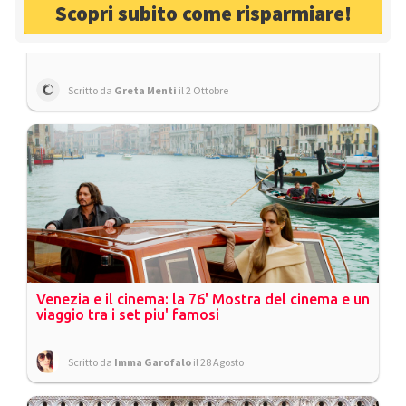
Scopri subito come risparmiare!
La Duna Verde di Caorle: la meta ideale per le
vacanze estive a Venezia
Scritto da
Greta Menti
il 2 Ottobre
Venezia e il cinema: la 76' Mostra del cinema e un
viaggio tra i set piu' famosi
Scritto da
Imma Garofalo
il 28 Agosto