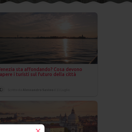
enezia sta affondando? Cosa devono
apere i turisti sul futuro della città
Scritto da
Alessandro Savino
il 11 Luglio
×