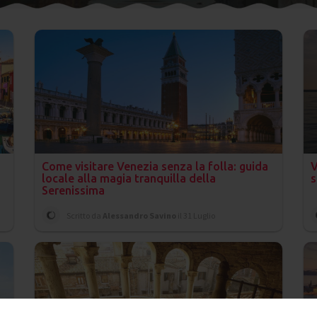
Come visitare Venezia senza la folla: guida
V
locale alla magia tranquilla della
s
Serenissima
Scritto da
Alessandro Savino
il 31 Luglio