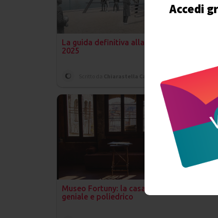
Accedi gr
La guida definitiva alla Biennale di Venezia
2025
Scritto da
Chiarastella Campanelli
il 13 Giugno
Museo Fortuny: la casa-museo di un artist
geniale e poliedrico