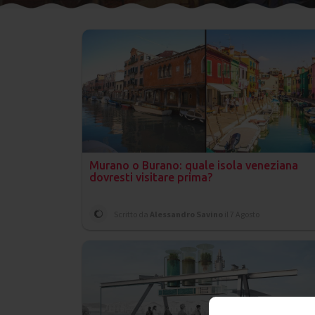
Murano o Burano: quale isola veneziana
dovresti visitare prima?
Scritto da
Alessandro Savino
il 7 Agosto