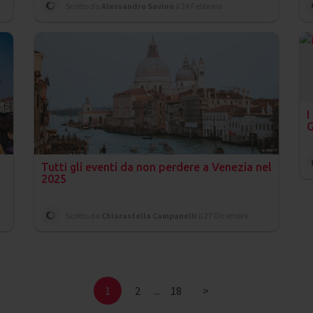
Scritto da
Alessandro Savino
il 24 Febbraio
I
G
Tutti gli eventi da non perdere a Venezia nel
2025
Scritto da
Chiarastella Campanelli
il 27 Dicembre
1
2
...
18
>