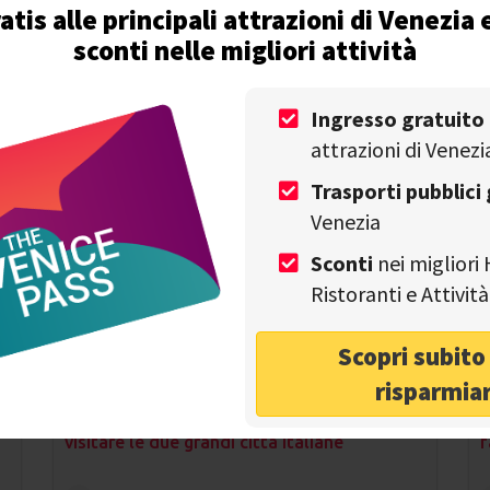
atis alle principali attrazioni di Venezia 
sconti nelle migliori attività
La scala a spirale segreta di Venezia: alla
M
scoperta della Scala Contarini del Bovolo
v
Ingresso gratuito
attrazioni di Venezi
Scritto da
Alessandro Savino
il 18 Aprile
Trasporti pubblici 
Venezia
Sconti
nei migliori 
Ristoranti e Attivi
Scopri subit
risparmia
a
Quanto dista Venezia da Roma? Guida per
C
visitare le due grandi città italiane
f