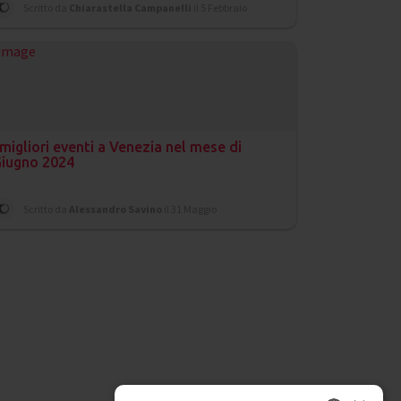
Scritto da
Chiarastella Campanelli
il 5 Febbraio
 migliori eventi a Venezia nel mese di
iugno 2024
Scritto da
Alessandro Savino
il 31 Maggio