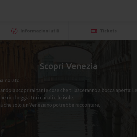
Informazioni utili
Tickets
Scopri Venezia
nnamorato.
itandola scoprirai tante cose che ti lasceranno a bocca aperta: L
he riecheggia tra i canali e le isole.
sità che solo un Veneziano potrebbe raccontare.