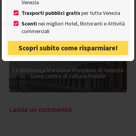
Venezia
Trasporti pubblici gratis
per tutta Venezia
Sconti
nei migliori Hotel, Ristoranti e Attività
Il caffè e Venezia: una storia lunga oltre 400
commerciali
anni
Scopri subito come risparmiare!
La Biblioteca Marciana: il simbolo di Venezia
come centro di cultura fruibile
Lascia un commento