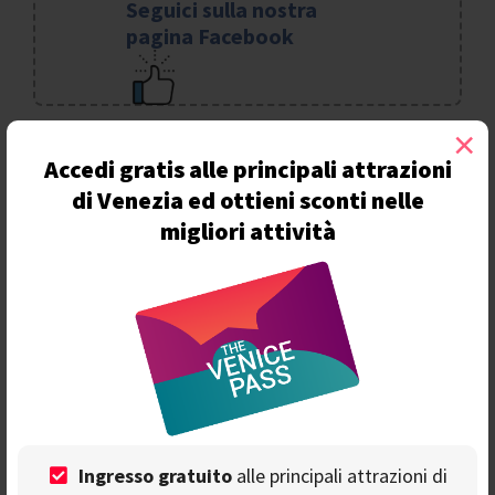
Seguici sulla nostra
pagina Facebook
×
Accedi gratis alle principali attrazioni
Ti consigliamo
di Venezia ed ottieni sconti nelle
migliori attività
Il Fondaco dei Tedeschi: una sola funzione
come ponte tra passato e presente
La Chiesa di Santa Maria del Giglio:
capolavoro del Barocco veneziano
Ingresso gratuito
alle principali attrazioni di