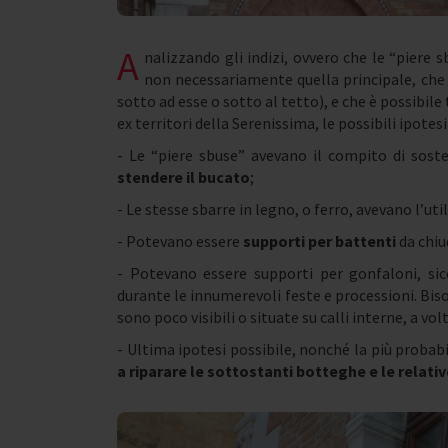
A
nalizzando gli indizi, ovvero che le “piere 
non necessariamente quella principale, che 
sotto ad esse o sotto al tetto), e che è possibile
ex territori della Serenissima, le possibili ipote
- Le “piere sbuse” avevano il compito di soste
stendere il bucato
;
- Le stesse sbarre in legno, o ferro, avevano l’util
- Potevano essere
supporti per battenti
da chiu
- Potevano essere supporti per gonfaloni, s
durante le innumerevoli feste e processioni. Bis
sono poco visibili o situate su calli interne, a v
- Ultima ipotesi possibile, nonché la più probabil
a riparare le sottostanti botteghe e le relati