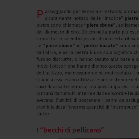
P
asseggiando per Venezia e restando ammaliato
sicuramente notato delle “insolite”
pietr
pietre sono chiamate
“piere sbuse”
, solitamen
dal diametro di circa 10 cm nella parte più est
soprattutto su edifici privati di una certa rileva
Le
“piere sbuse” o “pietre bucate”
sono semp
dall’altra, e se la pietra è una sola significa c
furono distrutte, o hanno ceduto alla base a c
molti i pittori che hanno dipinto queste sporgen
dell’utilizzo, ma nessuno ne ha mai rivelato il 
studiosi esse erano utilizzate per sostenere dell
caso di assalto nemico, ma questa ipotesi ris
lontana da tumulti interni e dalle discordie feuda
avevano l’utilità di sostenere i panni da asci
credibile data l’enorme quantità di “piere sbuse
tintori.
I “becchi di pellicano”