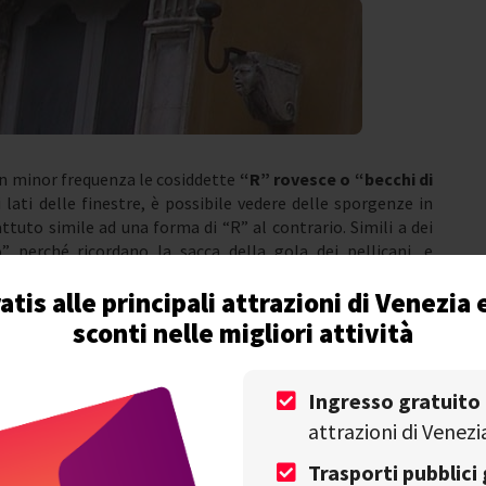
con minor frequenza le cosiddette
“R” rovesce o “becchi di
i lati delle finestre, è possibile vedere delle sporgenze in
ttuto simile ad una forma di “R” al contrario. Simili a dei
” perché ricordano la sacca della gola dei pellicani, e
re sbuse”.
atis alle principali attrazioni di Venezia 
sconti nelle migliori attività
re sbuse”
Ingresso gratuito
attrazioni di Venezi
Trasporti pubblici 