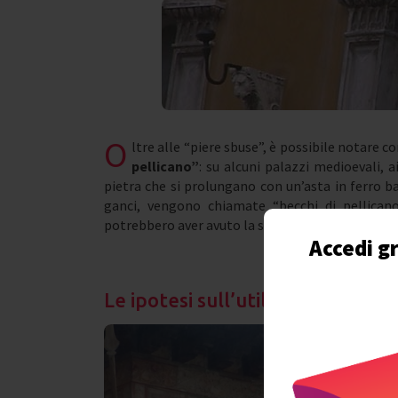
O
ltre alle “piere sbuse”, è possibile notare 
pellicano”
: su alcuni palazzi medioevali, a
pietra che si prolungano con un’asta in ferro ba
ganci, vengono chiamate “becchi di pellicano
potrebbero aver avuto la stessa utilità delle “pie
Accedi gr
Le ipotesi sull’utilità delle “pie