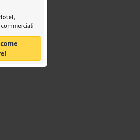
Hotel,
tà commerciali
o come
re!