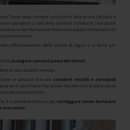
sbuse” sono quasi sempre sulla parte alta di una facciata e
sono sporgenti ai lati delle polifore o finestre (ma anche
 trovarle su dei muri senza finestre su palazzi Veneziani e su
si possono essere:
nere effettivamente delle sbarre di legno o in ferro per
ità di
asciugare i pesanti panni dei tintori
;
dere in caso assalto nemico;
iccome in passato era uso
stendere vessilli e stendardi
ogna però specificare che alcune facciate con le piere sbuse
olte anche molto strette.
e, è il possibile utilizzo per
sorreggere tende destinate
ve mercanzie
.