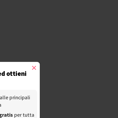
×
ed ottieni
alle principali
a
gratis
per tutta