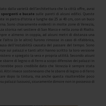
 dalla varietà dell’architettura che la città offre, avrai
e sporgenti e bucate
sulle pareti di alcuni edifici. Queste
te in pietra d'Istria e lunghe dai 25 ai 40 cm, con un buco
erna. Sono chiaramente evidenti in molte zone di Venezia,
nza storica nel sestiere di San Marco e nella zona di Rialto.
re e almeno in coppia, ad alcuni metri di distanza una
he l’altra (o le altre) furono rimosse in caso di rifabbrica,
ausa dell’instabilità causata del passare del tempo. Sono
ze sui palazzi e tanti altri hanno scritto la loro versione
mistero e spiegato la vera e propria utilità. Secondo alcuni
e sbarre di legno o di ferro a scopo difensivo dei palazzi in
ulterebbe poco credibile dato che Venezia è sempre stata
li. Altri invece sostenevano che le sbarre di legno o di ferro
ugare dopo la tintura, ma anche questa risulterebbe poco
” su palazzi lussuosi, sicuramente dimore non in possesso di