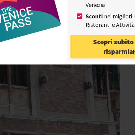
Venezia
Sconti
nei migliori 
Ristoranti e Attivi
Scopri subit
risparmia