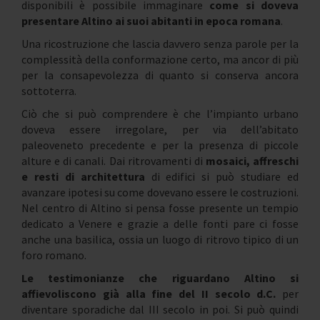
disponibili è possibile immaginare
come si doveva
presentare Altino ai suoi abitanti in epoca romana
.
Una ricostruzione che lascia davvero senza parole per la
complessità della conformazione certo, ma ancor di più
per la consapevolezza di quanto si conserva ancora
sottoterra.
Ciò che si può comprendere è che l’impianto urbano
doveva essere irregolare, per via dell’abitato
paleoveneto precedente e per la presenza di piccole
alture e di canali. Dai ritrovamenti di
mosaici, affreschi
e resti di architettura
di edifici si può studiare ed
avanzare ipotesi su come dovevano essere le costruzioni.
Nel centro di Altino si pensa fosse presente un tempio
dedicato a Venere e grazie a delle fonti pare ci fosse
anche una basilica, ossia un luogo di ritrovo tipico di un
foro romano.
Le testimonianze che riguardano Altino si
affievoliscono già alla fine del II secolo d.C.
per
diventare sporadiche dal III secolo in poi. Si può quindi