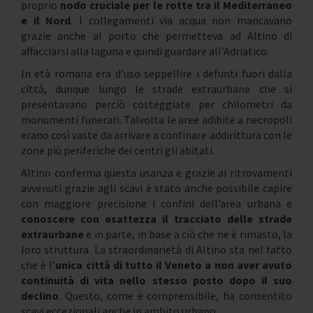
proprio
nodo cruciale per le rotte tra il Mediterraneo
e il Nord
. I collegamenti via acqua non mancavano
grazie anche al porto che permetteva ad Altino di
affacciarsi alla laguna e quindi guardare all’Adriatico.
In età romana era d’uso seppellire i defunti fuori dalla
città, dunque lungo le strade extraurbane che si
presentavano perciò costeggiate per chilometri da
monumenti funerari. Talvolta le aree adibite a necropoli
erano così vaste da arrivare a confinare addirittura con le
zone più periferiche dei centri gli abitati.
Altino conferma questa usanza e grazie ai ritrovamenti
avvenuti grazie agli scavi è stato anche possibile capire
con maggiore precisione i confini dell’area urbana e
conoscere con esattezza il tracciato delle strade
extraurbane
e in parte, in base a ciò che ne è rimasto, la
loro struttura. La straordinarietà di Altino sta nel fatto
che è l’
unica città di tutto il Veneto a non aver avuto
continuità di vita nello stesso posto dopo il suo
declino
. Questo, come è comprensibile, ha consentito
scavi eccezionali anche in ambito urbano.