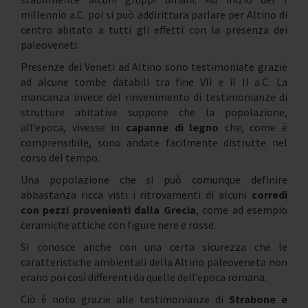
millennio a.C. poi si può addirittura parlare per Altino di
centro abitato a tutti gli effetti con la presenza dei
paleoveneti.
Presenze dei Veneti ad Altino sono testimoniate grazie
ad alcune tombe databili tra fine VII e il II a.C. La
mancanza invece del rinvenimento di testimonianze di
strutture abitative suppone che la popolazione,
all’epoca, vivesse in
capanne di legno
che, come è
comprensibile, sono andate facilmente distrutte nel
corso del tempo.
Una popolazione che si può comunque definire
abbastanza ricca visti i ritrovamenti di alcuni
corredi
con pezzi provenienti dalla Grecia
, come ad esempio
ceramiche attiche con figure nere e rosse.
Si conosce anche con una certa sicurezza che le
caratteristiche ambientali della Altino paleoveneta non
erano poi così differenti da quelle dell’epoca romana.
Ciò è noto grazie alle testimonianze di
Strabone e