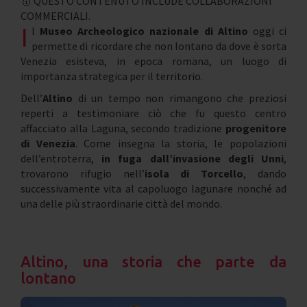
🥇 QUESTO CONTENUTO INCLUDE COLLABORAZIONI
COMMERCIALI.
I
l
Museo Archeologico nazionale di Altino
oggi ci
permette di ricordare che non lontano da dove è sorta
Venezia esisteva, in epoca romana, un luogo di
importanza strategica per il territorio.
Dell’
Altino
di un tempo non rimangono che preziosi
reperti a testimoniare ciò che fu questo centro
affacciato alla Laguna, secondo tradizione
progenitore
di Venezia
. Come insegna la storia, le popolazioni
dell’entroterra,
in fuga dall’invasione degli Unni
,
trovarono rifugio nell’
isola di Torcello
, dando
successivamente vita al capoluogo lagunare nonché ad
una delle più straordinarie città del mondo.
Altino, una storia che parte da
lontano