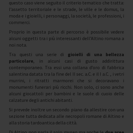
questo caso viene seguito il criterio tematico che tratta:
l’assetto territoriale e le strade, le ville e le domus, la
moda e i gioielli, i personaggi, la società, le professioni, i
commerci.
Proprio in questa parte di percorso è possibile vedere
alcuni oggetti tra i più interessanti dell’Altino romana a
noi nota.
Tra questi una serie di
gioielli di una bellezza
particolare
, in alcuni casi di gusto addirittura
contemporaneo. Tra essi una collana d’oro di fabbrica
salentina datata tra la fine del II sec. a.C. e il I a.C. , i vetri
murrini, i ritratti marmorei che si decoravano i
monumenti funerari più ricchi. Non solo, ci sono anche
alcuni giocattoli per bambini e le suole di cuoio delle
calzature degli antichi abitanti.
Si prevede inoltre un secondo piano da allestire con una
sezione tutta dedicata alle necropoli romane di Altino e
alla storia tardoantica della città.
Di Altino non parla il solo museo ma anche le
due aree