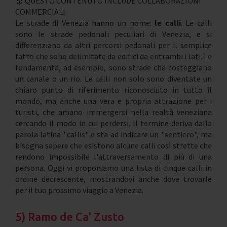
🥇 QUESTO CONTENUTO INCLUDE COLLABORAZIONI
COMMERCIALI.
Le strade di Venezia hanno un nome:
le calli
. Le calli
sono le strade pedonali peculiari di Venezia, e si
differenziano da altri percorsi pedonali per il semplice
fatto che sono delimitate da edifici da entrambi i lati. Le
fondamenta, ad esempio, sono strade che costeggiano
un canale o un rio. Le calli non solo sono diventate un
chiaro punto di riferimento riconosciuto in tutto il
mondo, ma anche una vera e propria attrazione per i
turisti, che amano immergersi nella realtà veneziana
cercando il modo in cui perdersi. Il termine deriva dalla
parola latina "callis" e sta ad indicare un "sentiero", ma
bisogna sapere che esistono alcune calli così strette che
rendono impossibile l'attraversamento di più di una
persona. Oggi vi proponiamo una lista di cinque calli in
ordine decrescente, mostrandovi anche dove trovarle
per il tuo prossimo viaggio a Venezia.
5) Ramo de Ca' Zusto