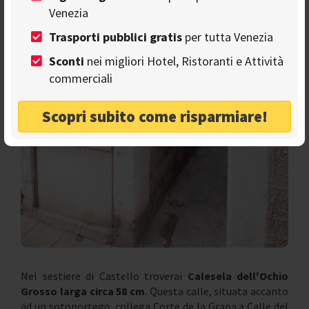
Venezia
Trasporti pubblici gratis
per tutta Venezia
Sconti
nei migliori Hotel, Ristoranti e Attività
commerciali
Scopri subito come risparmiare!
Nel sestiere di Castello troverai
Calesela dell'Ochio
Grosso larga circa 58 cm
. Questa calle, situata accanto
ad un sotoportego, collega Corte de la Grana a Calle del