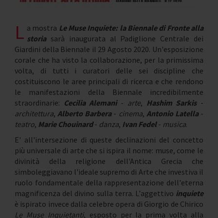
L
a mostra
Le Muse Inquiete: la Biennale di Fronte alla
storia
sarà inaugurata al Padiglione Centrale dei
Giardini della Biennale il 29 Agosto 2020. Un'esposizione
corale che ha visto la collaborazione, per la primissima
volta, di tutti i curatori delle sei discipline che
costituiscono le aree principali di ricerca e che rendono
le manifestazioni della Biennale incredibilmente
straordinarie:
Cecilia Alemani
-
arte
,
Hashim Sarkis
-
architettura
,
Alberto Barbera
-
cinema
,
Antonio Latella
-
teatro
,
Marie Chouinard
-
danza
,
Ivan Fedel
-
musica
.
E' all'intersezione di queste declinazioni del concetto
più universale di arte che si ispira il nome: muse, come le
divinità della religione dell'Antica Grecia che
simboleggiavano l'ideale supremo di Arte che investiva il
ruolo fondamentale della rappresentazione dell'eterna
magnificenza del divino sulla terra. L'aggettivo
inquiete
è ispirato invece dalla celebre opera di Giorgio de Chirico
Le Muse Inquietanti
, esposto per la prima volta alla