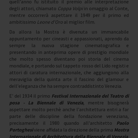
quell'anno fu istituito il premio alle interpretazione
degli attori, chiamato
Coppa Volpi
in omaggio al Conte,
mentre occorrerà aspettare il 1949 per il primo ed
ambitissimo
Leone d'Oro
al miglior film.
Da allora la Mostra è divenuta un immancabile
appuntamento per cineasti e appassionati, aprendo da
sempre la nuova stagione cinematografica e
presentando in anteprima opere di prestigio mondiale
che molto spesso diventano poi storia del cinema
mondiale, e portando sul tappeto rosso del Lido registi e
attori di caratura internazionale, che aggiungono alla
meraviglia della quinta arte il fascino del glamour e
dell'eleganza che ha sempre contraddistinto Venezia.
E' del 1934 il primo
Festival Internazionale del Teatro di
posa - La Biennale di Venezia
, mentre bisognerà
aspettare molto perchè anche l'architettura entri a far
parte delle discipline della fondazione veneziana,
precisamente il 1980 quando all'architetto
Paolo
Portoghesi
viene affidata la direzione della prima
Mostra
Internazionale di Architettura della Biennale di Venezia
.