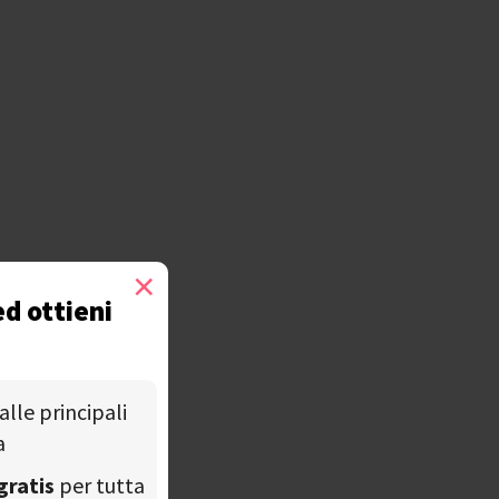
×
ed ottieni
alle principali
a
gratis
per tutta