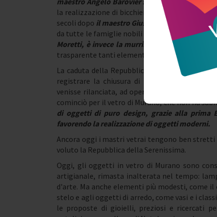
maestro Angelo Barovier scoprì la formula per 
la realizzazione di bicchieri e brocche, ma sopr
secoli dopo
il maestro Giuseppe Briati mise appu
da tutte le famiglie nobili dell'epoca e non sol
Moretti, è invece la murrina
che imitando antic
trasparente tanti elementi dalle svariati e vivaci
La caduta della Repubblica e la dominazione na
registrare la chiusura di tante fornaci. Occor
venisse rilanciata, ad opera dei Toso e Salviatti
cominciò per il vetro di Murano, che non ha subi
di oggetti di puro design, grazie alla prima B
favorendo la realizzazione di oggetti moderni.
Ancora oggi i mastri vetrai tengono ben stretti 
voluto la Repubblica della Serenissima.
Oggi, gli oggetti in vetro di Murano sono consi
artigianale, rimasta inalterata nel tempo: lamp
d'arte. Ma anche elementi più modesti, come il c
stelo e agli oggetti di arredo, come vasi e i clas
le proposte di gioielli, preziosi e ricercati