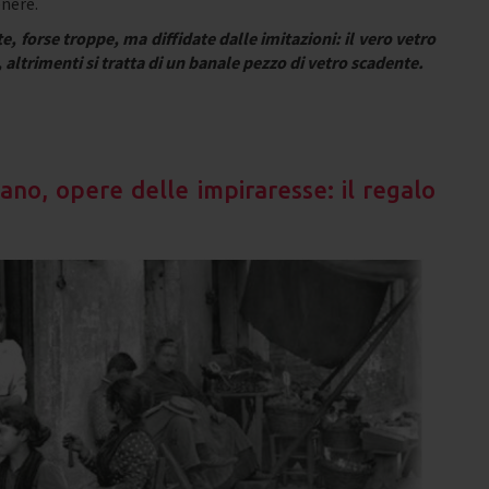
enere.
e, forse troppe, ma diffidate dalle imitazioni: il vero vetro
altrimenti si tratta di un banale pezzo di vetro scadente.
ano, opere delle impiraresse: il regalo