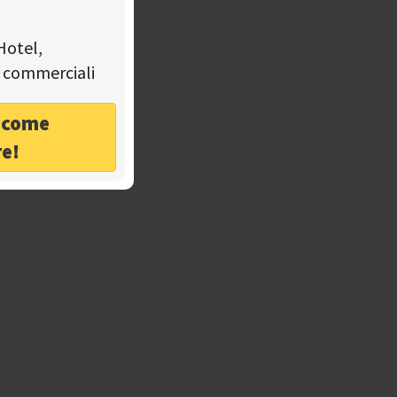
Hotel,
tà commerciali
o come
re!