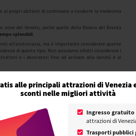
o ai propri abitanti di continuare a condurre la medesima
tre zone del Veneto, anche quelle della Riviera del Brenta
ntempo splendidi
.
enti all’aristocrazia, ma è importante considerare quante
residenze di questo tipo. Non possiamo infatti considerare i
truttori e i decoratori fino ad arrivare alla servitù e ai
 stata meta di frequentazioni illustri, tra queste ricordiamo
ele D’Annunzio
, i reali di Francia e di Russia, gli Asburgo e i
atis alle principali attrazioni di Venezia 
sconti nelle migliori attività
ito gli antichi, è stato rappresentato nell’arte da grandi
azie alle loro opere è stato possibile perciò congelare nel
ore e oggi avere testimonianza dell'aspetto della zona
Ingresso gratuito
attrazioni di Venezi
rea.
Trasporti pubblici 