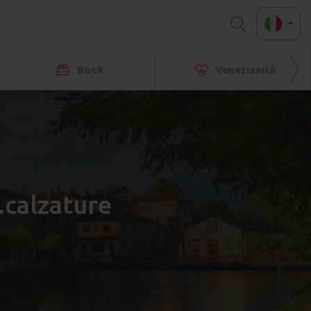
Book
Venezianità
..calzature