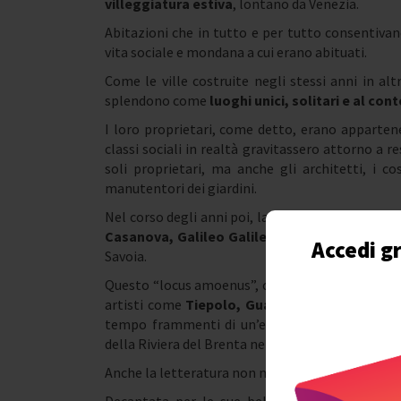
villeggiatura estiva
, lontano da Venezia.
Abitazioni che in tutto e per tutto consentivan
vita sociale e mondana a cui erano abituati.
Come le ville costruite negli stessi anni in al
splendono come
luoghi unici, solitari e al co
I loro proprietari, come detto, erano apparten
classi sociali in realtà gravitassero attorno a 
soli proprietari, ma anche gli architetti, i cos
manutentori dei giardini.
Nel corso degli anni poi, la Riviera del Brenta è
Casanova, Galileo Galilei, Lord Byron, Gabri
Accedi gr
Savoia.
Questo “locus amoenus”, come lo avrebbero defin
artisti come
Tiepolo, Guardi e Canaletto
. Gr
tempo frammenti di un’epoca di grande splend
della Riviera del Brenta nel ‘700.
Anche la letteratura non manca di citare quest’a