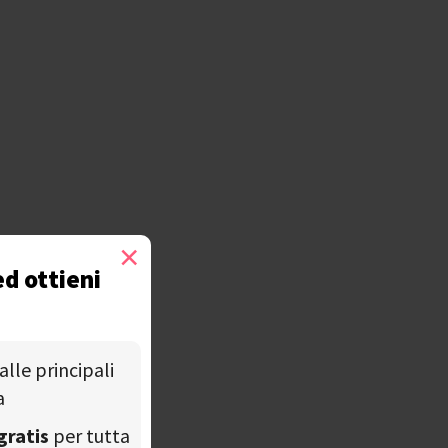
×
ed ottieni
alle principali
a
gratis
per tutta