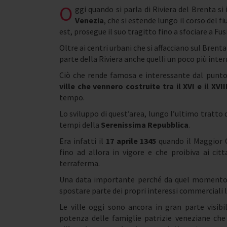
O
ggi quando si parla di Riviera del Brenta si
Venezia
, che si estende lungo il corso del f
est, prosegue il suo tragitto fino a sfociare a Fus
Oltre ai centri urbani che si affacciano sul Bre
parte della Riviera anche quelli un poco più int
Ciò che rende famosa e interessante dal punto 
ville che vennero costruite tra il XVI e il XVI
tempo.
Lo sviluppo di quest’area, lungo l’ultimo tratto
tempi della
Serenissima Repubblica
.
Era infatti il
17 aprile 1345
quando il Maggior C
fino ad allora in vigore e che proibiva ai citt
terraferma.
Una data importante perché da quel momento i
spostare parte dei propri interessi commerciali l
Le ville oggi sono ancora in gran parte visib
potenza delle famiglie patrizie veneziane che