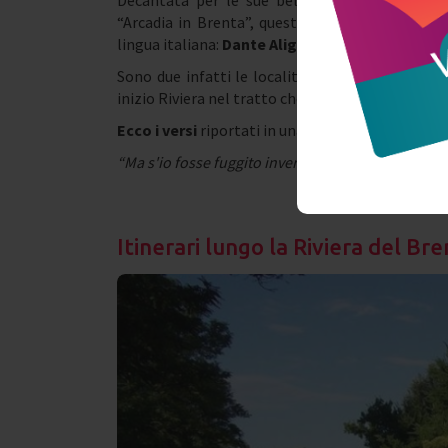
Decantata per le sue bellezze da
Goethe
, a
“Arcadia in Brenta”, questa zona venne però ci
lingua italiana:
Dante Alighieri
.
Sono due infatti le località che compaiono nel
inizio Riviera nel tratto che corrisponde alla S
Ecco i versi
riportati in una lapide affissa all’est
“Ma s'io fosse fuggito inver la Mira, quando fu' so
Itinerari lungo la Riviera del Br