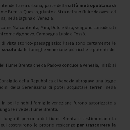
 intende l’area urbana, parte della
città metropolitana di
iume Brenta. Questo, giunto a Stra nel suo fluire da ovest ad
ina, nella laguna di Venezia.
nta come Malcontenta, Mira, Dolo e Stra, vengono considerati
erni come Vigonovo, Campagna Lupia e Fossò.
di vista storico-paesaggistico l’area sono certamente le
II secolo
dalle famiglie veneziane più ricche e potenti del
 del fiume Brenta che da Padova conduce a Venezia, iniziò ai
onsiglio della Repubblica di Venezia abrogava una legge
adini della Serenissima di poter acquistare terreni nella
n poi le nobili famiglie veneziane furono autorizzate a
ungo le rive del fiume Brenta.
ili lungo il percorso del fiume Brenta e testimoniano la
 qui costruirono le proprie residenze
per trascorrere la