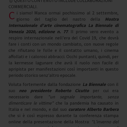
🥇 QUESTO CONTENUTO INCLUDE COLLABORAZIONI
COMMERCIALI.
C
i siamo! Manca ormai pochissimo al 2 settembre,
giorno del taglio del nastro della
Mostra
Internazionale d'arte cinematografica La Biennale di
Venezia 2020, edizione n. 77
. Il primo vero evento a
respiro internazionale nell'era del Covid 19, che dovrà
fare i conti con un mondo cambiato, con nuove regole
che rifiutano le folle e il contatto umano, i cinema
affollati e i calorosi abbracci. Occhi puntanti, quindi, per
la kermesse lagunare che avrà il ruolo non facile di
apripista per manifestazioni così importanti in questo
periodo storico senz'altro epocale.
Voluta fortemente dalla fondazione
La Biennale
con il
suo
neo presidente Roberto Cicutto
per cui era
necessario dare
"un segnale importante, senza
dimenticare le vittime"
che la pandemia ha causato in
Italia e nel mondo, e dal suo
curatore Alberto Barbera
che si è così espresso durante la conferenza stampa
online della presentazione della Mostra:
"L’inverno del