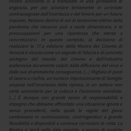
nostro sconcerto si è tramutato in una primavera di
angoscia, per poi scivolare lentamente in un’estate
contrassegnata dall’incertezza e dal timore per un futuro
inquieto. Restano dentro di noi le tantissime vittime della
pandemia che nessuno può e vuole dimenticare, e le
preoccupazioni per una ripartenza che stenta a
concretizzarsi. In questo contesto, la decisione di
realizzare la 77.a edizione della Mostra del Cinema di
Venezia è vissuta come un segnale di fiducia e di concreto
sostegno del mondo del cinema e dell’industria
audiovisiva duramente colpiti dalla diffusione del virus e
dalle sue drammatiche conseguenze. [...] Migliaia di posti
di lavoro a rischio, un numero impressionante di famiglie
sospese nell’incertezza della ripresa, in un settore non
certo secondario per la cultura e l’economia mondiale.
[...] È dunque con grande senso di responsabilità e
impegno che abbiamo affrontato una situazione ignota e
senza precedenti, nella quale le regole del gioco
cambiavano in continuazione, costringendoci a grande
flessibilità e disponibili e continue correzioni di rotta. La
Mostra si terrà nelle date previste, a prezzo di qualche