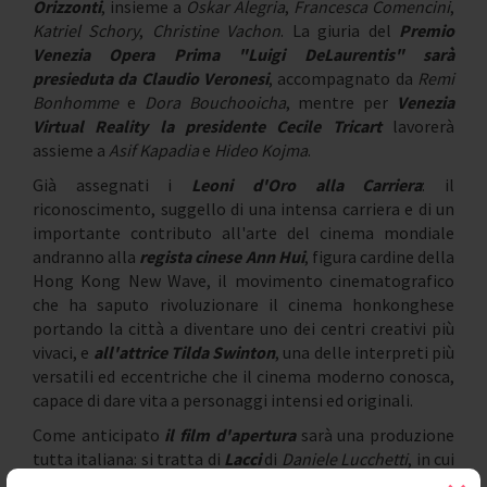
Orizzonti
, insieme a
Oskar Alegria
,
Francesca Comencini
,
Katriel Schory
,
Christine Vachon
. La giuria del
Premio
Venezia Opera Prima "Luigi DeLaurentis" sarà
presieduta da Claudio Veronesi
, accompagnato da
Remi
Bonhomme
e
Dora Bouchooicha
, mentre per
Venezia
Virtual Reality la presidente Cecile Tricart
lavorerà
assieme a
Asif Kapadia
e
Hideo Kojma
.
Già assegnati i
Leoni d'Oro alla Carriera
: il
riconoscimento, suggello di una intensa carriera e di un
importante contributo all'arte del cinema mondiale
andranno alla
regista cinese Ann Hui
, figura cardine della
Hong Kong New Wave, il movimento cinematografico
che ha saputo rivoluzionare il cinema honkonghese
portando la città a diventare uno dei centri creativi più
vivaci, e
all'attrice Tilda Swinton
, una delle interpreti più
versatili ed eccentriche che il cinema moderno conosca,
capace di dare vita a personaggi intensi ed originali.
Come anticipato
il film d'apertura
sarà una produzione
tutta italiana: si tratta di
Lacci
di
Daniele Lucchetti
, in cui
una Napoli degli Anni '80 fa da sfondo ad un intenso