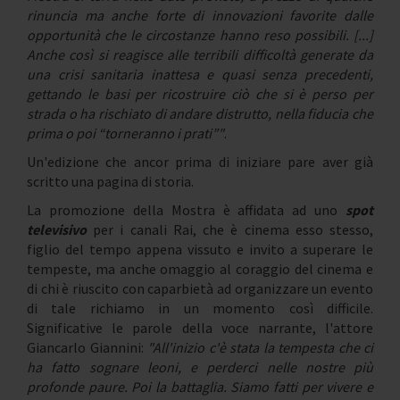
rinuncia ma anche forte di innovazioni favorite dalle
opportunità che le circostanze hanno reso possibili. [...]
Anche così si reagisce alle terribili difficoltà generate da
una crisi sanitaria inattesa e quasi senza precedenti,
gettando le basi per ricostruire ciò che si è perso per
strada o ha rischiato di andare distrutto, nella fiducia che
prima o poi “torneranno i prati”"
.
Un'edizione che ancor prima di iniziare pare aver già
scritto una pagina di storia.
La promozione della Mostra è affidata ad uno
spot
televisivo
per i canali Rai, che è cinema esso stesso,
figlio del tempo appena vissuto e invito a superare le
tempeste, ma anche omaggio al coraggio del cinema e
di chi è riuscito con caparbietà ad organizzare un evento
di tale richiamo in un momento così difficile.
Significative le parole della voce narrante, l'attore
Giancarlo Giannini:
"All'inizio c'è stata la tempesta che ci
ha fatto sognare leoni, e perderci nelle nostre più
profonde paure. Poi la battaglia. Siamo fatti per vivere e