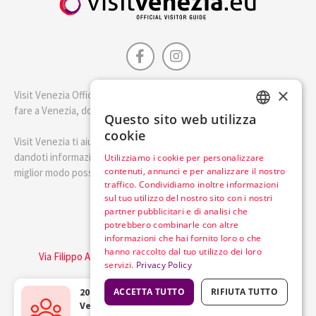
×
Visit Venezia Official è la guida della città di Venezia. Scopri cosa
fare a Venezia, dove dormire e i migliori posti dove mangiare.
Questo sito web utilizza
ENGLISH
cookie
Visit Venezia ti aiuterà a pianificare il tuo viaggio a Venezia
ITALIAN
dandoti informazioni utili e consigli su come visitare Venezia nel
Utilizziamo i cookie per personalizzare
contenuti, annunci e per analizzare il nostro
miglior modo possibile.
traffico. Condividiamo inoltre informazioni
sul tuo utilizzo del nostro sito con i nostri
Italiano
partner pubblicitari e di analisi che
potrebbero combinarle con altre
informazioni che hai fornito loro o che
Visit Italy Srl
hanno raccolto dal tuo utilizzo dei loro
Via Filippo Argelati, 10, 20143 Milano | P.IVA 08368951219
servizi.
Privacy Policy
Capitale Sociale 50.000€
20 happy travellers
ACCETTA TUTTO
bought the
RIFIUTA TUTTO
Lavora con noi
Cookie Policy
Informativa sulla privacy
Venice Pass
in the last
3 hours