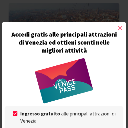
×
Accedi gratis alle principali attrazioni
di Venezia ed ottieni sconti nelle
migliori attività
C
osì come dichiarato dall’assessore al Turismo di
Venezia, Simone Venturini, sicuramente
non ci
saranno eventi di piazza
: niente
sfilate in maschere,
processioni, cortei e cortei acquei
, e più in generale
Ingresso gratuito
alle principali attrazioni di
eventi di massa
, che hanno intrattenuto negli anni
decine di migliaia di persone spinte ad alzare il capo
Venezia
verso il cielo per i voli dal Campanile di San Marco. Stesso