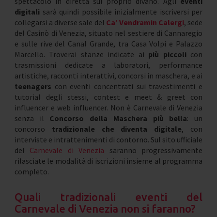
spettacolo in diretta sul proprio divano. Agli
eventi
digitali
sarà quindi possibile inizialmente iscriversi per
collegarsi a diverse sale del
Ca’ Vendramin Calergi
, sede
del Casinò di Venezia, situato nel sestiere di Cannaregio
e sulle rive del Canal Grande, tra Casa Volpi e Palazzo
Marcello. Troverai stanze indicate ai
più piccoli
con
trasmissioni dedicate a laboratori, performance
artistiche, racconti interattivi, concorsi in maschera, e ai
teenagers
con eventi concentrati sui travestimenti e
tutorial degli stessi, contest e meet & greet con
influencer e web influencer. Non è Carnevale di Venezia
senza il
Concorso della Maschera più bella
: un
concorso
tradizionale che diventa digitale
, con
interviste e intrattenimenti di contorno. Sul sito ufficiale
del
Carnevale di Venezia
saranno progressivamente
rilasciate le modalità di iscrizioni insieme al programma
completo.
Quali tradizionali eventi del
Carnevale di Venezia non si faranno?