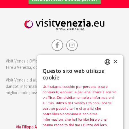
×
Visit Venezia Official è la guida della città di Venezia. Scopri cosa
fare a Venezia, dove dormire e i migliori posti dove mangiare.
Questo sito web utilizza
ENGLISH
cookie
Visit Venezia ti aiuterà a pianificare il tuo viaggio a Venezia
ITALIAN
dandoti informazioni utili e consigli su come visitare Venezia nel
Utilizziamo i cookie per personalizzare
contenuti, annunci e per analizzare il nostro
miglior modo possibile.
traffico. Condividiamo inoltre informazioni
sul tuo utilizzo del nostro sito con i nostri
Italiano
partner pubblicitari e di analisi che
potrebbero combinarle con altre
informazioni che hai fornito loro o che
Visit Italy Srl
hanno raccolto dal tuo utilizzo dei loro
Via Filippo Argelati, 10, 20143 Milano | P.IVA 08368951219