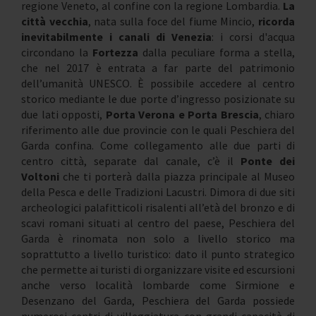
regione Veneto, al confine con la regione Lombardia.
La
città vecchia
, nata sulla foce del fiume Mincio,
ricorda
inevitabilmente i canali di Venezia
: i corsi d'acqua
circondano la
Fortezza
dalla peculiare forma a stella,
che nel 2017 è entrata a far parte del patrimonio
dell’umanità UNESCO. È possibile accedere al centro
storico mediante le due porte d’ingresso posizionate su
due lati opposti,
Porta Verona e Porta Brescia
, chiaro
riferimento alle due provincie con le quali Peschiera del
Garda confina. Come collegamento alle due parti di
centro città, separate dal canale, c’è il
Ponte dei
Voltoni
che ti porterà dalla piazza principale al Museo
della Pesca e delle Tradizioni Lacustri. Dimora di due siti
archeologici palafitticoli risalenti all’età del bronzo e di
scavi romani situati al centro del paese, Peschiera del
Garda è rinomata non solo a livello storico ma
soprattutto a livello turistico: dato il punto strategico
che permette ai turisti di organizzare visite ed escursioni
anche verso località lombarde come Sirmione e
Desenzano del Garda, Peschiera del Garda possiede
numerosi centri di villeggiatura con grandi capacità di