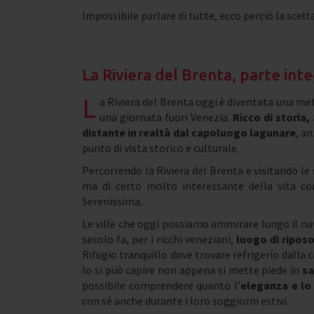
Impossibile parlare di tutte, ecco perciò la scelta 
La Riviera del Brenta, parte int
L
a Riviera del Brenta oggi è diventata una met
una giornata fuori Venezia.
Ricco di storia
distante in realtà dal capoluogo lagunare
, a
punto di vista storico e culturale.
Percorrendo la Riviera del Brenta e visitando le
ma di certo molto interessante della vita con
Serenissima.
Le ville che oggi possiamo ammirare lungo il nav
secolo fa, per i ricchi veneziani,
luogo di ripos
Rifugio tranquillo dove trovare refrigerio dalla
lo si può capire non appena si mette piede in
sa
possibile comprendere quanto l’
eleganza e lo
con sé anche durante i loro soggiorni estivi.