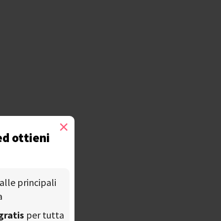
×
ed ottieni
alle principali
a
gratis
per tutta