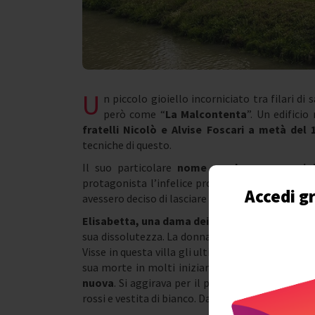
U
n piccolo gioiello incorniciato tra filari di 
però come “
La Malcontenta
”. Un edificio
fratelli Nicolò e Alvise Foscari a metà del 
tecniche di questo.
Il suo particolare
nome sembra avere origi
protagonista l’infelice proprietaria della villa.
Accedi gr
avessero deciso di lasciare questa dimora, desti
Elisabetta, una dama dei Foscari
, però fu l’uni
sua dissolutezza. La donna, passata da una vita
Visse in questa villa gli ultimi trent’anni della
sua morte in molti iniziarono a raccontare di av
nuova
. Si aggirava per il parco della villa con 
rossi e vestita di bianco. Da questo leggiadro sp