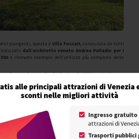
salici piangenti, questa è
Villa Foscari
, conosciuta da tutti
 realizzato
dall’architetto veneto Andrea Palladio per i
1500
e ritenuto esempio dell’utilizzo più compiuto delle
ne da una leggenda risalente al 1800
e che ha per
 Pare infatti che dopo la caduta della Serenissima i Foscari
atis alle principali attrazioni di Venezia 
nandola ad uno stato di abbandono.
sconti nelle migliori attività
ca a continuare a vivere qui, in esilio da Venezia a causa della
 fastosa ad una molto più monotona, cadde in depressione.
 sua esistenza senza farsi mai vedere da nessuno, ma dopo la
Ingresso gratuito
erla vista,
sottoforma di fantasma, nelle notti di luna
attrazioni di Venezi
le sembianze di una donna molto bella, pallida con i capelli
irito dunque l’origine del nome “la Malcontenta”.
Trasporti pubblici 