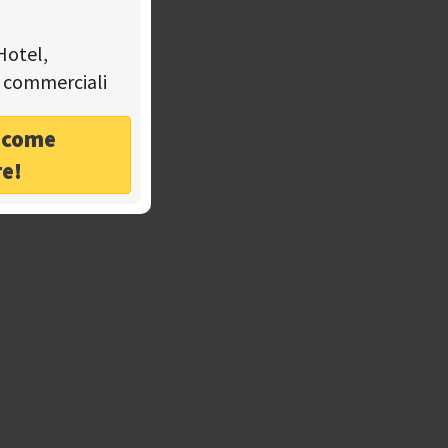
Hotel,
tà commerciali
o come
re!