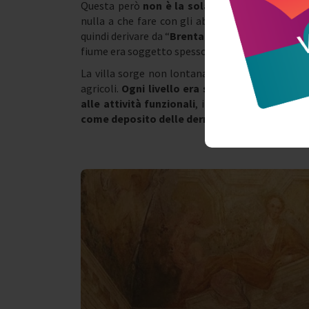
Questa però
non è la sola possibile origine 
nulla a che fare con gli abitanti della villa, b
quindi derivare da “
Brenta mal contenuta
” perc
fiume era soggetto spesso a straripamenti.
La villa sorge non lontana dalla laguna e si p
agricoli.
Ogni livello era stato pensato per a
alle attività funzionali
, il
primo piano a quell
come deposito delle derrate agricole
.