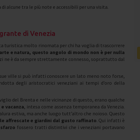
di alcune tra le più note e accessibili per una visita.
egrante di Venezia
a turistica molto rinomata per chi ha voglia di trascorrere
, arte e natura, questo angolo di mondo non è per nulla
nzi ne è da sempre strettamente connesso, soprattutto dal
 sue ville si può infatti conoscere un lato meno noto forse,
dotta degli aristocratici veneziani ai tempi d’oro della
iglio del Brenta e nelle vicinanze di questo, erano qualche
o e vacanza
, intesa come assenza temporanea da Venezia.
 calura estiva, ma anche luogo tutt’altro che noioso. Questo
le affrescate e giardini dal gusto raffinato
. Qui infatti è
 sfarzo
fossero tratti distintivi che i veneziani portavano