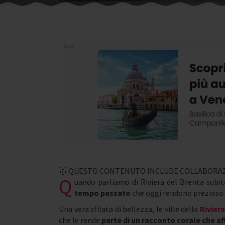
Ads
🥇 QUESTO CONTENUTO INCLUDE COLLABORAZ
Q
uando parliamo di Riviera del Brenta subito
tempo passato
che oggi rendono prezioso e
Una vera sfilata di bellezza, le ville della
Rivier
che le rende
parte di un racconto corale che af