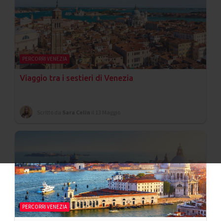
PERCORRI VENEZIA
Viaggio tra i sestieri di Venezia
Scritto da
Sara Celin
il 13 Maggio
PERCORRI VENEZIA