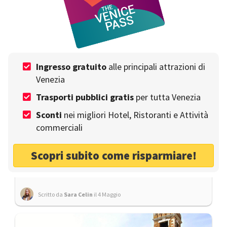
Isola di San Giorgio Venezia: tour dell'isola del
Labirinto di Borges
Scritto da
Elisa Borgato
il 4 Maggio
Ingresso gratuito
alle principali attrazioni di
Venezia
Trasporti pubblici gratis
per tutta Venezia
Sconti
nei migliori Hotel, Ristoranti e Attività
commerciali
PERCORRI VENEZIA
Scopri subito come risparmiare!
Il Sestiere di Santa Croce: un itinerario innovativo
Scritto da
Sara Celin
il 4 Maggio