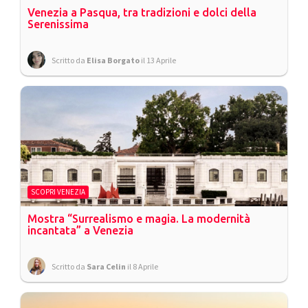
Venezia a Pasqua, tra tradizioni e dolci della
Serenissima
Scritto da
Elisa Borgato
il 13 Aprile
SCOPRI VENEZIA
Mostra “Surrealismo e magia. La modernità
incantata” a Venezia
Scritto da
Sara Celin
il 8 Aprile