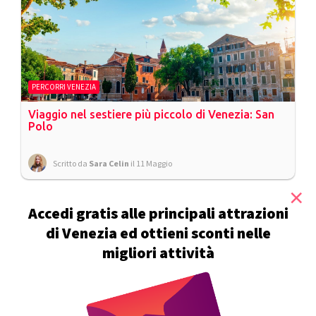
PERCORRI VENEZIA
Viaggio nel sestiere più piccolo di Venezia: San
Polo
Scritto da
Sara Celin
il 11 Maggio
×
Accedi gratis alle principali attrazioni
di Venezia ed ottieni sconti nelle
migliori attività
SCOPRI VENEZIA