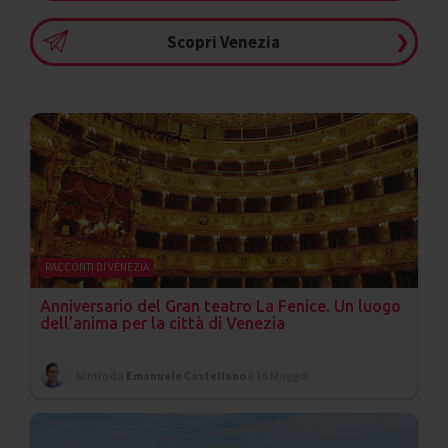
Scopri Venezia
❯
RACCONTI DI VENEZIA
Anniversario del Gran teatro La Fenice. Un luogo
dell’anima per la città di Venezia
Scritto da
Emanuele Castellano
il 16 Maggio