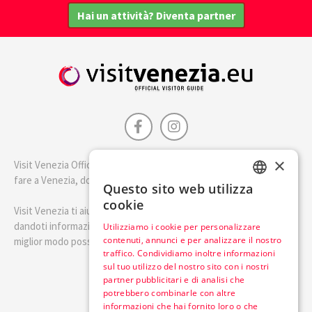
Hai un attività? Diventa partner
×
Visit Venezia Official è la guida della città di Venezia. Scopri cosa
fare a Venezia, dove dormire e i migliori posti dove mangiare.
Questo sito web utilizza
ENGLISH
cookie
Visit Venezia ti aiuterà a pianificare il tuo viaggio a Venezia
ITALIAN
dandoti informazioni utili e consigli su come visitare Venezia nel
Utilizziamo i cookie per personalizzare
contenuti, annunci e per analizzare il nostro
miglior modo possibile.
traffico. Condividiamo inoltre informazioni
sul tuo utilizzo del nostro sito con i nostri
Italiano
partner pubblicitari e di analisi che
potrebbero combinarle con altre
informazioni che hai fornito loro o che
Visit Italy Srl