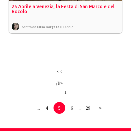
25 Aprile a Venezia, la Festa di San Marco e del
Bocolo
Scritto da
Elisa Borgato
il 1 Aprile
<<
/li>
1
...
4
5
6
...
29
>