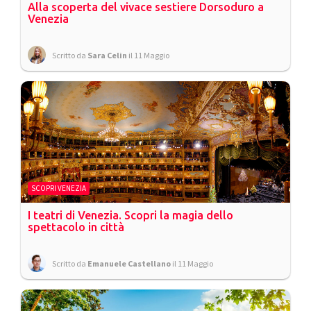
Alla scoperta del vivace sestiere Dorsoduro a
Venezia
Scritto da
Sara Celin
il 11 Maggio
SCOPRI VENEZIA
I teatri di Venezia. Scopri la magia dello
spettacolo in città
Scritto da
Emanuele Castellano
il 11 Maggio