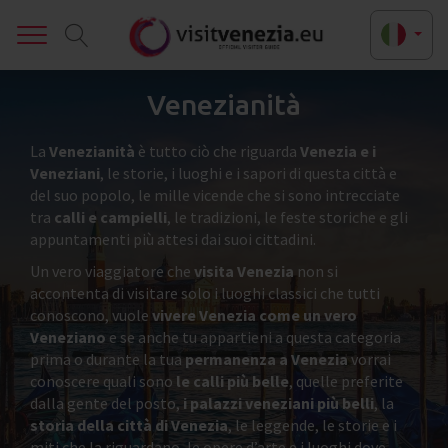
Toggle
Venezianità
La
Venezianità
è tutto ciò che riguarda
Venezia e i
Veneziani
, le storie, i luoghi e i sapori di questa città e
del suo popolo, le mille vicende che si sono intrecciate
tra
calli e campielli
, le tradizioni, le feste storiche e gli
appuntamenti più attesi dai suoi cittadini.
Un vero viaggiatore che
visita Venezia
non si
accontenta di visitare solo i luoghi classici che tutti
conoscono, vuole
vivere Venezia come un vero
Veneziano
e se anche tu appartieni a questa categoria
prima o durante la tua
permanenza a Venezia
vorrai
conoscere quali sono
le calli più belle
, quelle preferite
dalla gente del posto,
i palazzi veneziani più belli
, la
storia della città di Venezia
, le leggende, le storie e i
miti che la riguardano, le opere d’arte e i luoghi dove