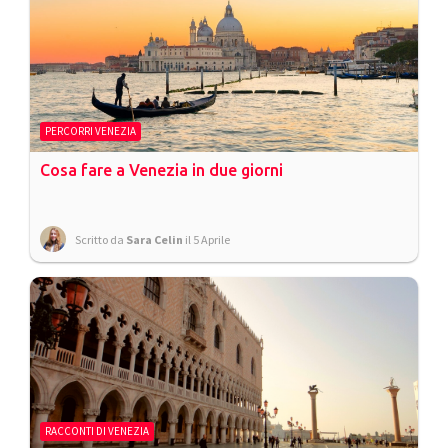
PERCORRI VENEZIA
Cosa fare a Venezia in due giorni
Scritto da
Sara Celin
il 5 Aprile
RACCONTI DI VENEZIA