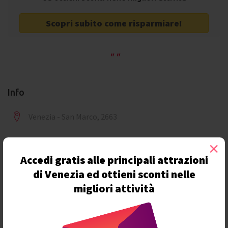
Scopri subito come risparmiare!
Info
Venezia - San Marco, 2663
+39 340 12 03 148
×
Accedi gratis alle principali attrazioni
tizianasartori66@gmail.com
di Venezia ed ottieni sconti nelle
migliori attività