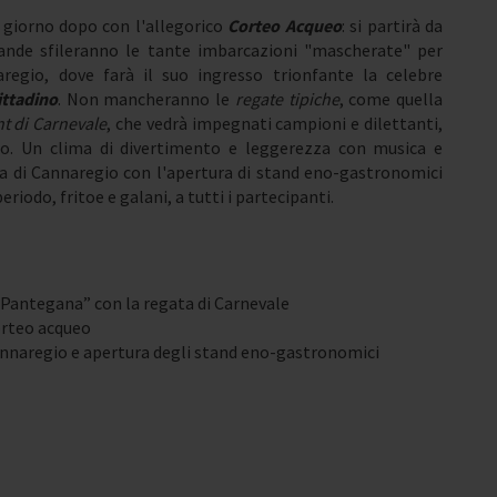
l giorno dopo con l'allegorico
Corteo Acqueo
: si partirà da
ande sfileranno le tante imbarcazioni "mascherate" per
aregio, dove farà il suo ingresso trionfante la celebre
ittadino
. Non mancheranno le
regate tipiche
, come quella
t di Carnevale
, che vedrà impegnati campioni e dilettanti,
lto. Un clima di divertimento e leggerezza con musica e
 di Cannaregio con l'apertura di stand eno-gastronomici
periodo, fritoe e galani, a tutti i partecipanti.
 Pantegana” con la regata di Carnevale
orteo acqueo
Cannaregio e apertura degli stand eno-gastronomici