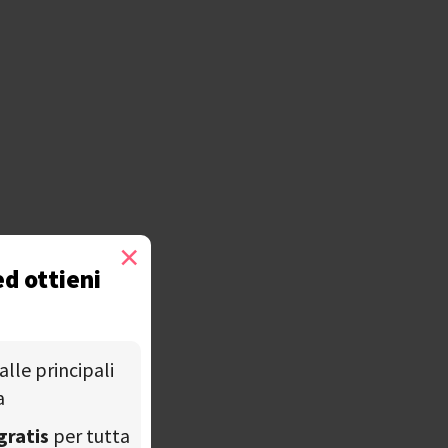
×
ed ottieni
alle principali
a
gratis
per tutta