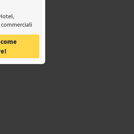
Hotel,
tà commerciali
o come
re!