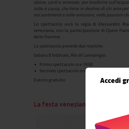
danze, canti e serenate, per trasferire sull'acqu
tutto è causa, che tiene in destino di chi ama p
nei sentimenti e nelle emozioni, nelle passioni ch
Lo spettacolo avrà la regia di Alessandro Mar
veneziana, con la partecipazione di Opere Fiam
delle fiamme.
Lo spettacolo prevede due repliche:
Sabato 8 febbraio, Rio di Cannaregio:
Primo spettacolo ore 19:00
Secondo spettacolo ore 21:00
Accedi gr
Evento gratuito
La festa veneziana sull'acqua - 