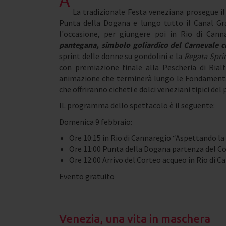
La tradizionale Festa veneziana prosegue i
Punta della Dogana e lungo tutto il Canal Gr
l'occasione, per giungere poi in Rio di Cann
pantegana, simbolo goliardico del Carnevale c
sprint delle donne su gondolini e la
Regata Sprin
con premiazione finale alla Pescheria di Ria
animazione che terminerà lungo le Fondamenta
che offriranno cicheti e dolci veneziani tipici del 
IL programma dello spettacolo è il seguente:
Domenica 9 febbraio:
Ore 10:15 in Rio di Cannaregio “Aspettando la
Ore 11:00 Punta della Dogana partenza del C
Ore 12:00 Arrivo del Corteo acqueo in Rio di 
Evento gratuito
Venezia, una vita in maschera