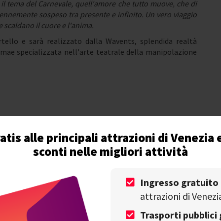
a il tema del Carnevale, quell'amore che tutto muove, che di
erennemente sospeso tra presente e infinito. Un vero viaggio
e scaldano il cuore e l'anima.
tello e sarà realizzato dalla Wavents, splendida realtà
mae specializzata nell'arte teatrale della manipolazione
atis alle principali attrazioni di Venezia 
sconti nelle migliori attività
parte 2: corteo acqueo in Canal Grande
Ingresso gratuito
attrazioni di Venezi
Trasporti pubblici 