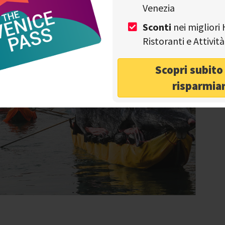
Venezia
Sconti
nei migliori 
Ristoranti e Attivi
Scopri subit
risparmia