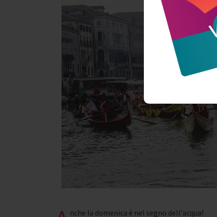
A
nche la domenica è nel segno dell'acqua!