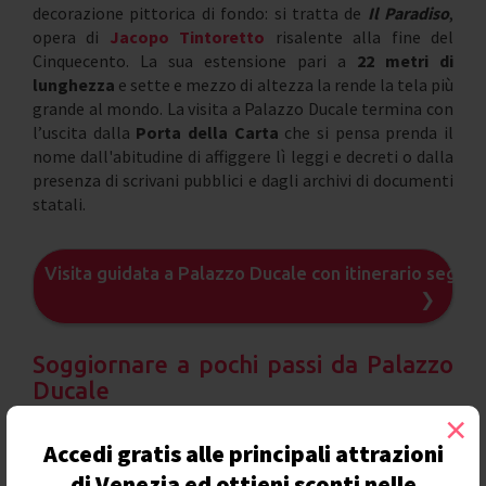
decorazione pittorica di fondo: si tratta de
Il Paradiso
,
opera di
Jacopo Tintoretto
risalente alla fine del
Cinquecento. La sua estensione pari a
22 metri di
lunghezza
e sette e mezzo di altezza la rende la tela più
grande al mondo. La visita a Palazzo Ducale termina con
l’uscita dalla
Porta della Carta
che si pensa prenda il
nome dall'abitudine di affiggere lì leggi e decreti o dalla
presenza di scrivani pubblici e dagli archivi di documenti
statali.
Visita guidata a Palazzo Ducale con itinerario segret
❯
Soggiornare a pochi passi da Palazzo
Ducale
×
Accedi gratis alle principali attrazioni
di Venezia ed ottieni sconti nelle