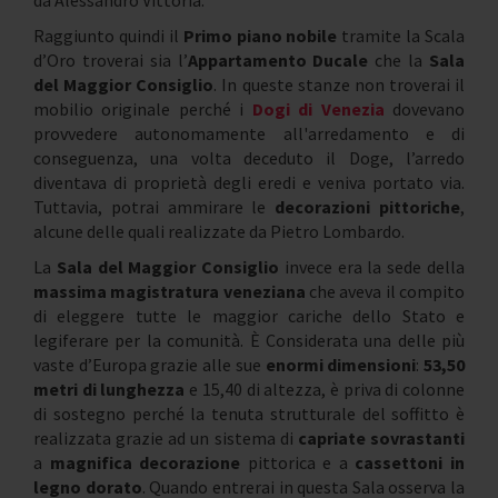
da Alessandro Vittoria.
Raggiunto quindi il
Primo piano nobile
tramite la Scala
d’Oro troverai sia l’
Appartamento Ducale
che la
Sala
del Maggior Consiglio
. In queste stanze non troverai il
mobilio originale perché i
Dogi di Venezia
dovevano
provvedere autonomamente all'arredamento e di
conseguenza, una volta deceduto il Doge, l’arredo
diventava di proprietà degli eredi e veniva portato via.
Tuttavia, potrai ammirare le
decorazioni pittoriche
,
alcune delle quali realizzate da Pietro Lombardo.
La
Sala del Maggior Consiglio
invece era la sede della
massima magistratura veneziana
che aveva il compito
di eleggere tutte le maggior cariche dello Stato e
legiferare per la comunità. È Considerata una delle più
vaste d’Europa grazie alle sue
enormi dimensioni
:
53,50
metri di lunghezza
e 15,40 di altezza, è priva di colonne
di sostegno perché la tenuta strutturale del soffitto è
realizzata grazie ad un sistema di
capriate sovrastanti
a
magnifica decorazione
pittorica e a
cassettoni in
legno dorato
. Quando entrerai in questa Sala osserva la