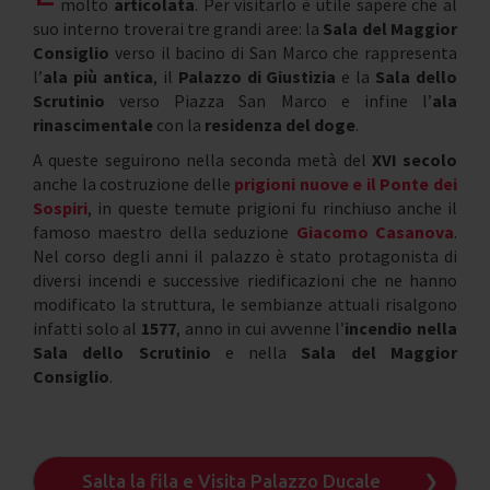
molto
articolata
. Per visitarlo è utile sapere che al
suo interno troverai tre grandi aree: la
Sala del Maggior
Consiglio
verso il bacino di San Marco che rappresenta
l’
ala più antica
, il
Palazzo di Giustizia
e la
Sala dello
Scrutinio
verso Piazza San Marco e infine l’
ala
rinascimentale
con la
residenza del doge
.
A queste seguirono nella seconda metà del
XVI secolo
anche la costruzione delle
prigioni nuove
e il Ponte dei
Sospiri
, in queste temute prigioni fu rinchiuso anche il
famoso maestro della seduzione
Giacomo Casanova
.
Nel corso degli anni il palazzo è stato protagonista di
diversi incendi e successive riedificazioni che ne hanno
modificato la struttura, le sembianze attuali risalgono
infatti solo al
1577
, anno in cui avvenne l’
incendio nella
Sala dello Scrutinio
e nella
Sala del Maggior
Consiglio
.
Salta la fila e Visita Palazzo Ducale
❯