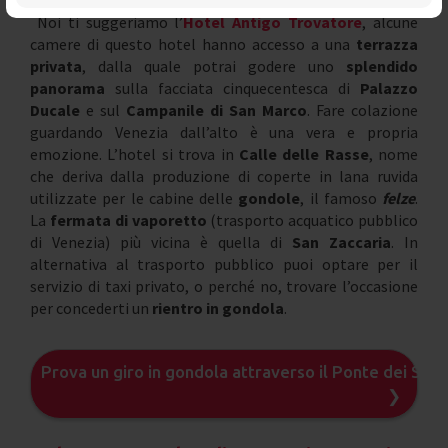
Noi ti suggeriamo l’
Hotel Antigo Trovatore
, alcune
camere di questo hotel hanno accesso a una
terrazza
privata
, dalla quale potrai godere uno
splendido
panorama
sulla facciata cinquecentesca di
Palazzo
Ducale
e sul
Campanile di San Marco
. Fare colazione
guardando Venezia dall’alto è una vera e propria
emozione. L’hotel si trova in
Calle delle Rasse
, nome
che deriva dalla produzione di coperte in lana ruvida
utilizzate per le cabine delle
gondole
, il famoso
felze
.
La
fermata di vaporetto
(trasporto acquatico pubblico
di Venezia) più vicina è quella di
San Zaccaria
. In
alternativa al trasporto pubblico puoi optare per il
servizio di taxi privato, o perché no, trovare l’occasione
per concederti un
rientro in gondola
.
Prova un giro in gondola attraverso il Ponte dei Sosp
❯