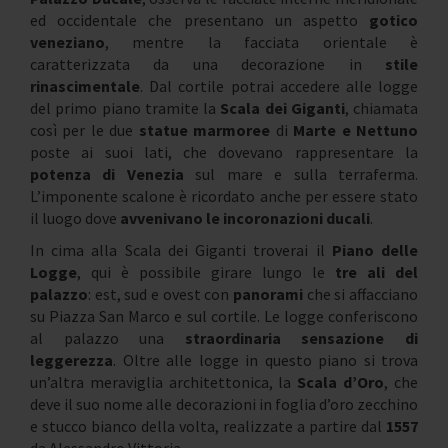
ed occidentale che presentano un aspetto
gotico
veneziano
, mentre la facciata orientale è
caratterizzata da una decorazione in
stile
rinascimentale
. Dal cortile potrai accedere alle logge
del primo piano tramite la
Scala dei Giganti
, chiamata
così per le due
statue marmoree
di
Marte e Nettuno
poste ai suoi lati, che dovevano rappresentare la
potenza di Venezia
sul mare e sulla terraferma.
L’imponente scalone è ricordato anche per essere stato
il luogo dove
avvenivano le incoronazioni ducali
.
In cima alla Scala dei Giganti troverai il
Piano delle
Logge
, qui è possibile girare lungo le
tre ali del
palazzo
: est, sud e ovest con
panorami
che si affacciano
su Piazza San Marco e sul cortile. Le logge conferiscono
al palazzo una
straordinaria sensazione di
leggerezza
. Oltre alle logge in questo piano si trova
un’altra meraviglia architettonica, la
Scala d’Oro
, che
deve il suo nome alle decorazioni in foglia d’oro zecchino
e stucco bianco della volta, realizzate a partire dal
1557