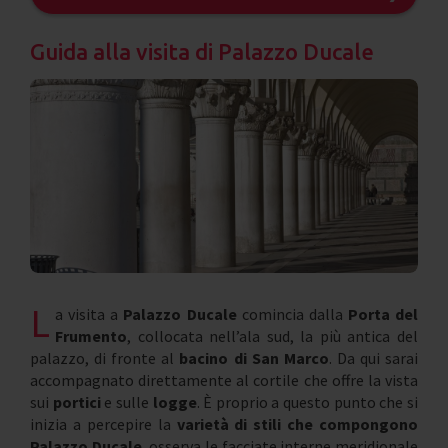
Guida alla visita di Palazzo Ducale
L
a visita a
Palazzo Ducale
comincia dalla
Porta del
Frumento
, collocata nell’ala sud, la più antica del
palazzo, di fronte al
bacino di San Marco
. Da qui sarai
accompagnato direttamente al cortile che offre la vista
sui
portici
e sulle
logge
. È proprio a questo punto che si
inizia a percepire la
varietà di stili che compongono
Palazzo Ducale
, osserva le facciate interne meridionale