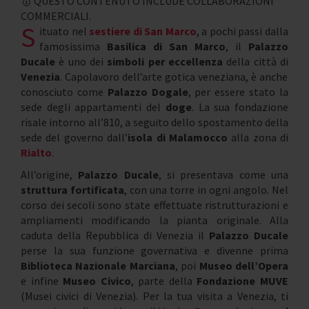
🥇 QUESTO CONTENUTO INCLUDE COLLABORAZIONI
COMMERCIALI.
S
ituato nel
sestiere di San Marco
, a pochi passi dalla
famosissima
Basilica di San Marco
, il
Palazzo
Ducale
è uno dei
simboli per eccellenza
della città di
Venezia
. Capolavoro dell’arte gotica veneziana, è anche
conosciuto come
Palazzo Dogale
, per essere stato la
sede degli appartamenti del
doge
. La sua fondazione
risale intorno all’810, a seguito dello spostamento della
sede del governo dall’
isola di Malamocco
alla zona di
Rialto
.
All’origine,
Palazzo Ducale
, si presentava come una
struttura fortificata
, con una torre in ogni angolo. Nel
corso dei secoli sono state effettuate ristrutturazioni e
ampliamenti modificando la pianta originale. Alla
caduta della Repubblica di Venezia il
Palazzo Ducale
perse la sua funzione governativa e divenne prima
Biblioteca Nazionale Marciana
, poi
Museo dell’Opera
e infine
Museo Civico
, parte della
Fondazione MUVE
(Musei civici di Venezia). Per la tua visita a Venezia, ti